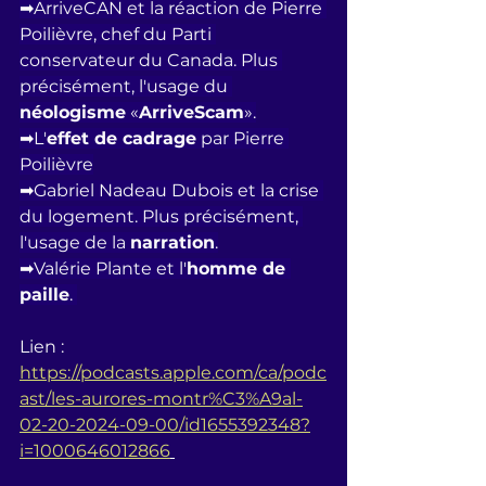
➡ArriveCAN et la réaction de Pierre 
Poilièvre, chef du Parti 
conservateur du Canada. Plus 
précisément, l'usage du 
néologisme
 «
ArriveScam
».
➡L'
effet de cadrage
 par Pierre 
Poilièvre
➡Gabriel Nadeau Dubois et la crise 
du logement. Plus précisément, 
l'usage de la 
narration
.
➡Valérie Plante et l'
homme de 
paille
. 
Lien : 
https://podcasts.apple.com/ca/podc
ast/les-aurores-montr%C3%A9al-
02-20-2024-09-00/id1655392348?
i=1000646012866