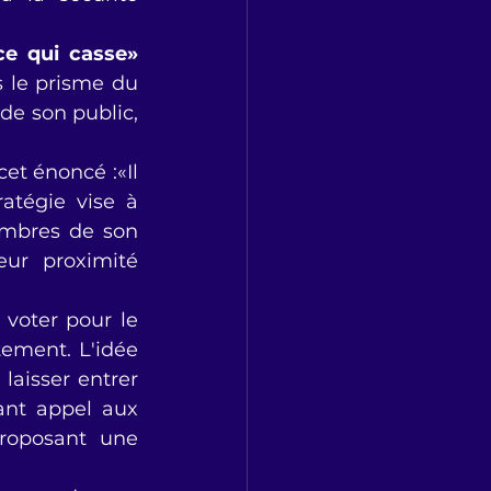
ce qui casse»
s'impose naturellement dans l'esprit de son auditoire. À travers le prisme du 
de son public, 
cet énoncé :«Il 
atégie vise à 
mbres de son 
ur proximité 
 voter pour le 
tement. L'idée 
laisser entrer 
ant appel aux 
roposant une 