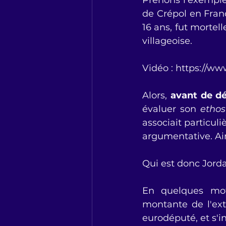
Prenons l'exemple
de Crépol en Fran
16 ans, fut mortel
villageoise.
Vidéo : 
https://w
Alors, 
avant de dé
évaluer son 
ethos
associait particuli
argumentative. Ains
Qui est donc Jord
En quelques mot
montante de l'ext
eurodéputé, et s'in