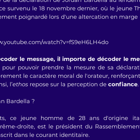
 de la déclaration de Jordan Bardella au lende
ce survenu le 18 novembre dernier, où le jeune T
lement poignardé lors d'une altercation en marge d
ww.youtube.com/watch?v=fS9eH6LH4do
coder le message, il importe de décoder le m
 pour pouvoir prendre la mesure de sa déclaratio
èrement le caractère moral de l'orateur, renforçant
i, l’
ethos
 repose sur la perception de 
confiance
.
an Bardella ?
s, ce jeune homme de 28 ans d'origine itali
rême-droite, est le président du Rassemblement 
scrit dans le courant identitaire. 