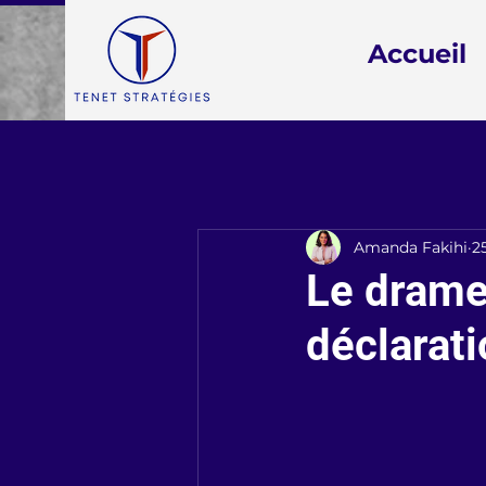
Accueil
Amanda Fakihi
2
Le drame 
déclarat