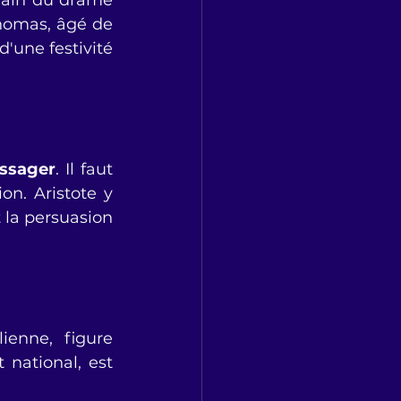
main du drame 
homas, âgé de 
'une festivité 
essager
. Il faut 
n. Aristote y 
 la persuasion 
 
enne, figure 
national, est 