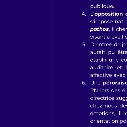
publique.
L'
opposition 
pathos
, il ch
visant à éveill
D'entrée de je
aurait pu être
établir une c
auditoire et 
affective avec
Une 
pérorais
RN lors des él
directrice sug
chez nous des
émotions, il
orientation po