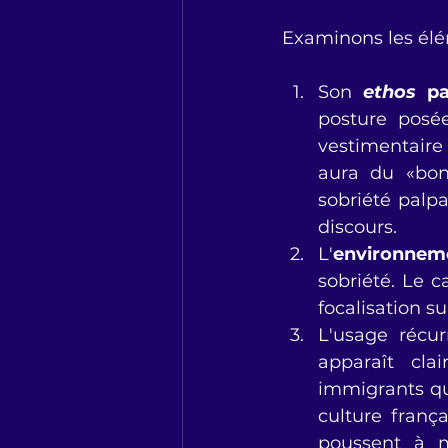
Examinons les élém
Son 
ethos
 pa
posture posé
vestimentaire
aura du «bon
sobriété palpa
discours.
L'
environneme
sobriété. Le 
focalisation s
L'usage récur
apparaît cla
immigrants qui
culture frança
poussent à m