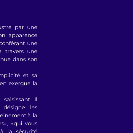
ustre par une 
on apparence 
conférant une 
 travers une 
enue dans son 
plicité et sa 
en exergue la 
saisissant. Il 
désigne les 
leinement à la 
s», «qui vous 
 la sécurité 