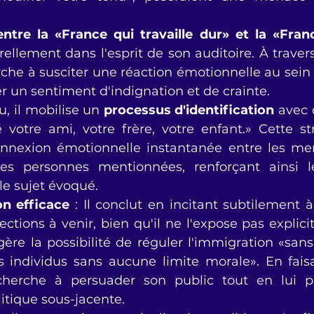
entre la «France qui travaille dur» et la «Fran
erche à susciter une réaction émotionnelle au sein 
er un sentiment d'indignation et de crainte. 
u, il mobilise un 
processus d'identification
 avec 
 votre ami, votre frère, votre enfant.» Cette str
onnexion émotionnelle instantanée entre les me
les personnes mentionnées, renforçant ainsi le
 le sujet évoqué.
on efficace
 : Il conclut en incitant subtilement à
ections à venir, bien qu'il ne l'expose pas explici
gère la possibilité de réguler l'immigration «sans 
 individus sans aucune limite morale». En fais
 cherche à persuader son public tout en lui p
litique sous-jacente. 