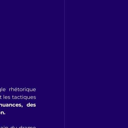
e rhétorique 
 les tactiques 
uances, des 
n. 