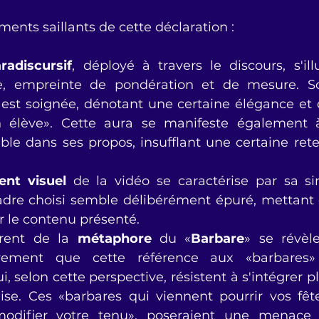
ents saillants de cette déclaration : 
radiscursif
, déployé à travers le discours, s'ill
e, empreinte de pondération et de mesure. S
 est soignée, dénotant une certaine élégance et 
 élève». Cette aura se manifeste également à
ble dans ses propos, insufflant une certaine ret
nt visuel
 de la vidéo se caractérise par sa sim
cadre choisi semble délibérément épuré, mettant 
ur le contenu présenté.
rent de la 
métaphore
 du «
Barbare
» se révèle 
irement que cette référence aux «barbares» 
, selon cette perspective, résistent à s'intégrer p
ise. Ces «barbares qui viennent pourrir vos fête
odifier votre tenu», poseraient une menace à