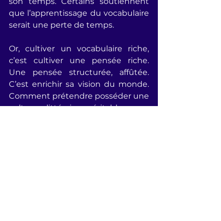
son temps. Certains soutiennent 
que l’apprentissage du vocabulaire 
serait une perte de temps.
Or, cultiver un vocabulaire riche, 
c’est cultiver une pensée riche. 
Une pensée structurée, affûtée. 
C’est enrichir sa vision du monde. 
Comment prétendre posséder une 
culture littéraire véritable sans 
avoir savouré, voire digéré, la 
diversité de notre lexique ? 
Explorer de nouveaux mots, c’est 
prendre rendez-vous avec soi pour 
mieux se connaître.
L’efficacité à tout prix au détriment 
d’un effort intellectuel ne mène 
pas vers une compréhension, voire 